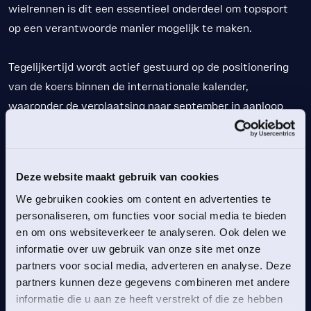
wielrennen is dit een essentieel onderdeel om topsport
op een verantwoorde manier mogelijk te maken.
Tegelijkertijd wordt actief gestuurd op de positionering
van de koers binnen de internationale kalender,
waaronder de verplaatsing naar september in aanloop
naar EK en WK. Daarnaast speelt LPC een centrale rol in
het ontwikkelen en onderhouden van partnerships en de
marcomstrategie rondom het evenement, waarbij wordt
Deze website maakt gebruik van cookies
gewerkt aan zichtbaarheid, publieksbereik en regionale
We gebruiken cookies om content en advertenties te
betrokkenheid.
personaliseren, om functies voor social media te bieden
en om ons websiteverkeer te analyseren. Ook delen we
In dat kader is ook een strategische samenwerking
informatie over uw gebruik van onze site met onze
opgezet met RTL Nederland en Videoland, waarmee de
partners voor social media, adverteren en analyse. Deze
koers via televisie en online platforms een breed publiek
partners kunnen deze gegevens combineren met andere
bereikt. In directe afstemming met teams, waaronder
informatie die u aan ze heeft verstrekt of die ze hebben