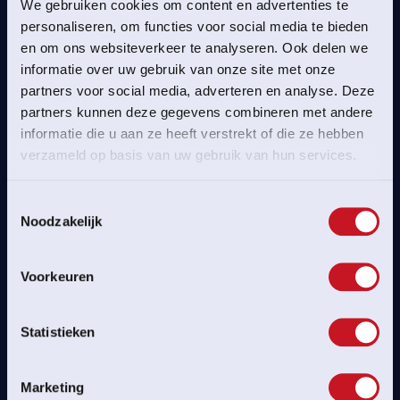
We gebruiken cookies om content en advertenties te
personaliseren, om functies voor social media te bieden
en om ons websiteverkeer te analyseren. Ook delen we
informatie over uw gebruik van onze site met onze
partners voor social media, adverteren en analyse. Deze
partners kunnen deze gegevens combineren met andere
informatie die u aan ze heeft verstrekt of die ze hebben
verzameld op basis van uw gebruik van hun services.
2019
Toestemmingsselectie
ZLM Tour
Noodzakelijk
ZLM TOUR VASTE PRIK OP DE
INTERNATIONALE
Voorkeuren
WIELERKALENDER
Statistieken
Marketing
BEKIJK MEER HOOGTEPUNTEN