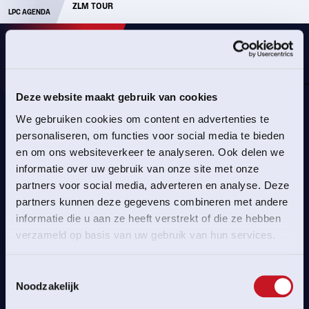
ZLM TOUR
WK BAANWIELRENNEN
LPC AGENDA
EN
Deze website maakt gebruik van cookies
We gebruiken cookies om content en advertenties te
personaliseren, om functies voor social media te bieden
PAGINA NIET GEVONDEN
en om ons websiteverkeer te analyseren. Ook delen we
informatie over uw gebruik van onze site met onze
Helaas hebben we de pagina niet kunnen vinden.
partners voor social media, adverteren en analyse. Deze
partners kunnen deze gegevens combineren met andere
informatie die u aan ze heeft verstrekt of die ze hebben
TERUG NAAR HOME
verzameld op basis van uw gebruik van hun services.
Toestemmingsselectie
Noodzakelijk