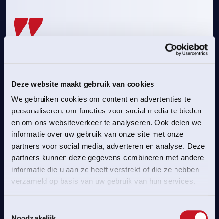
“Wij zijn enorm trots dat we dit
prachtige evenement naar
Deze website maakt gebruik van cookies
Apeldoorn kunnen halen. Het toont
We gebruiken cookies om content en advertenties te
aan dat we de wielersport in de
personaliseren, om functies voor social media te bieden
volle breedte omarmen. Na het EK
en om ons websiteverkeer te analyseren. Ook delen we
van januari dit jaar en het WK voor
informatie over uw gebruik van onze site met onze
junioren in 2025, is het
partners voor social media, adverteren en analyse. Deze
partners kunnen deze gegevens combineren met andere
organiseren van het WK
informatie die u aan ze heeft verstrekt of die ze hebben
Paracycling in 2026 een nieuwe
verzameld op basis van uw gebruik van hun services.
mijlpaal. Voor de fans en de
topsporters zelf is dit een mooie
Toestemmingsselectie
Noodzakelijk