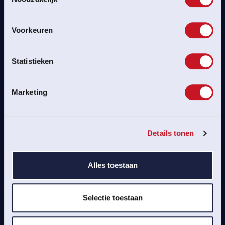
plus!”
Voorkeuren
MARTIN DE KOK
LPC
Statistieken
Marketing
MEER NIEUWS
Details tonen
Alles toestaan
Selectie toestaan