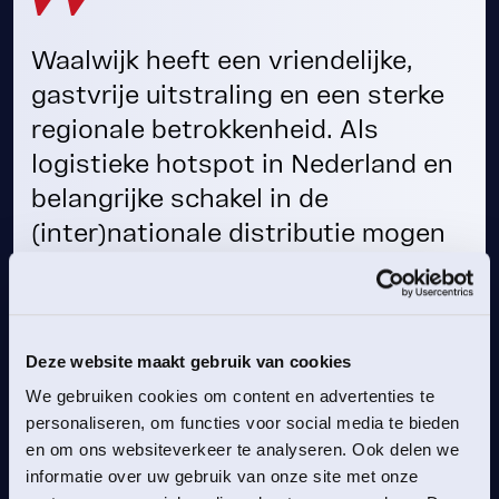
Waalwijk heeft een vriendelijke,
gastvrije uitstraling en een sterke
regionale betrokkenheid. Als
logistieke hotspot in Nederland en
belangrijke schakel in de
(inter)nationale distributie mogen
we Waalwijk met recht een
toonaangevende stad noemen. We
zijn blij dat zij deel uitmaakt van de
Deze website maakt gebruik van cookies
ZLM Tour 2026!”
We gebruiken cookies om content en advertenties te
personaliseren, om functies voor social media te bieden
EELCO FRANCKAERT
en om ons websiteverkeer te analyseren. Ook delen we
Manager ZLM Tour namens LPC
informatie over uw gebruik van onze site met onze