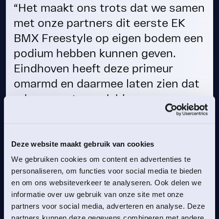
“Het maakt ons trots dat we samen
met onze partners dit eerste EK
BMX Freestyle op eigen bodem een
podium hebben kunnen geven.
Eindhoven heeft deze primeur
omarmd en daarmee laten zien dat
urban sporten ook hier een
serieuze plaats verdienen binnen
de topsport. Dit smaakt zeker naar
meer.”
Deze website maakt gebruik van cookies
We gebruiken cookies om content en advertenties te
RENS KAMPHUIS
personaliseren, om functies voor social media te bieden
LPC
en om ons websiteverkeer te analyseren. Ook delen we
informatie over uw gebruik van onze site met onze
partners voor social media, adverteren en analyse. Deze
partners kunnen deze gegevens combineren met andere