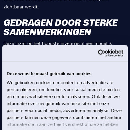
zichtbaar wordt.
GEDRAGEN DOOR STERKE
SAMENWERKINGEN
Deze inzet op het hoogste niveau is alleen mogelijk
dankzij langdurige samenwerkingen met partners als
Shimano Europe Group, Shimano Benelux, Škoda
Nederland en Van den Udenhout Groep. In nauwe
Deze website maakt gebruik van cookies
samenwerking met Flanders Classics wordt ieder jaar
We gebruiken cookies om content en advertenties te
opnieuw gebouwd aan een organisatie waarin kwaliteit
personaliseren, om functies voor social media te bieden
en betrouwbaarheid centraal staan, en waarin alle
en om ons websiteverkeer te analyseren. Ook delen we
schakels in het geheel op elkaar aansluiten. Als LPC
informatie over uw gebruik van onze site met onze
geven wij in samenwerking met Shimano uitvoering aan
partners voor social media, adverteren en analyse. Deze
het Shimano Neutrale Service Team, waarmee we de
partners kunnen deze gegevens combineren met andere
voorwaarden creëren waarin renners onder alle
informatie die u aan ze heeft verstrekt of die ze hebben